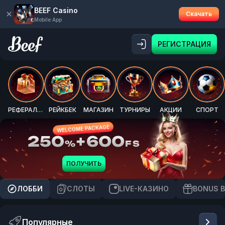
BEEF Casino
Скачать
Mobile App
РЕГИСТРАЦИЯ
РЕФЕРАЛКА
РЕЙКБЕК
МАГАЗИН
ТУРНИРЫ
АКЦИИ
СПОРТ
WELCOME PACKAGE
250
+
600
%
FS
ПОЛУЧИТЬ
ЛОББИ
CЛОТЫ
LIVE-КАЗИНО
BONUS 
Популярные