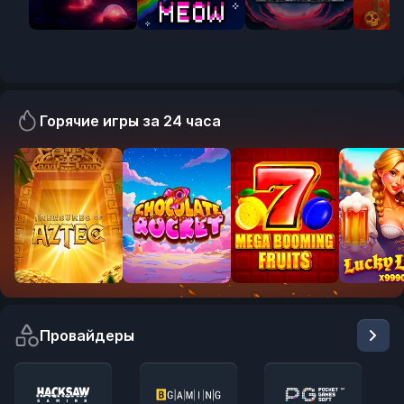
Горячие игры за 24 часа
RTP:
RTP:
RTP:
RTP:
241.23%
196.89%
190.60%
175.89
New
Провайдеры