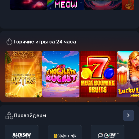
Горячие игры за 24 часа
RTP:
RTP:
RTP:
RTP:
241.23%
196.89%
190.60%
175.89
New
Провайдеры