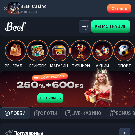
BEEF Casino
Скачать
Mobile App
РЕГИСТРАЦИЯ
РЕФЕРАЛКА
РЕЙКБЕК
МАГАЗИН
ТУРНИРЫ
АКЦИИ
СПОРТ
WELCOME PACKAGE
250
+
600
%
FS
ПОЛУЧИТЬ
ЛОББИ
CЛОТЫ
LIVE-КАЗИНО
BONUS 
Популярные