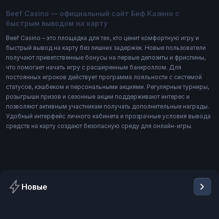
Beef Casino — официальный сайт Биф Казино с
быстрым выводом на карту
Beef Casino – это площадка для тех, кто ценит комфортную игру и
быстрый вывод на карту без лишних задержек. Новые пользователи
получают приветственные бонусы на первые депозиты и фриспины,
что помогает начать игру с расширенным банкроллом. Для
постоянных игроков действует программа лояльности с системой
статусов, кэшбеком и персональными акциями. Регулярные турниры,
розыгрыши призов и сезонные акции поддерживают интерес и
позволяют активным участникам получать дополнительные награды.
Удобный интерфейс личного кабинета и прозрачные условия вывода
средств на карту создают безопасную среду для онлайн‑игры.
Новые