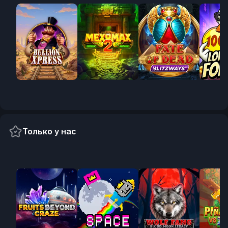
New
New
New
New
Только у нас
Exclusive
Exclusive
Pre-release
Pre-